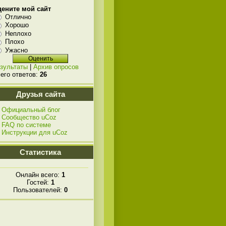
ените мой сайт
Отлично
Хорошо
Неплохо
Плохо
Ужасно
зультаты
|
Архив опросов
его ответов:
26
Друзья сайта
Официальный блог
Сообщество uCoz
FAQ по системе
Инструкции для uCoz
Статистика
Онлайн всего:
1
Гостей:
1
Пользователей:
0