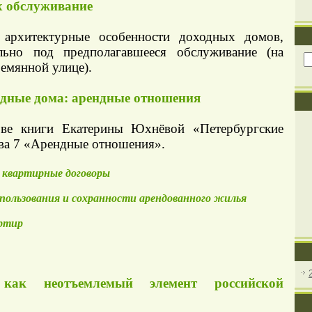
х обслуживание
архитектурные особенности доходных домов,
льно под предполагавшееся обслуживание (на
емянной улице).
одные дома: арендные отношения
ове книги Екатерины Юхнёвой «Петербургские
ава 7 «Арендные отношения».
 квартирные договоры
 пользования и сохранности арендованного жилья
ртир
как неотъемлемый элемент российской