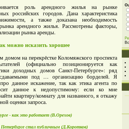
Оц
тривается роль арендного жилья на рынке
ных российских городов. Дана характеристика
вижимости, а также доказана необходимость
рынка арендного жилья. Рассмотрены факторы,
ализации рынка аренды.
Ре
Вс
ак можно исказить хорошее
м домом на перекрёстке Коломяжского проспекта
тателей (официально позиционируется как
тики доходных домов Санкт-Петербурге»: ряд
 сдаваемыми под … организацию борделей. Я
про данное искажение, так как этика агента по
осит данное к недопустимому: если ко мне
 найти квартиру/комнату для названного, я откажу
ной оценки запроса.
рге - как это работает (В.Орехов)
 Петербурге стал публичным (Д.Коротков)