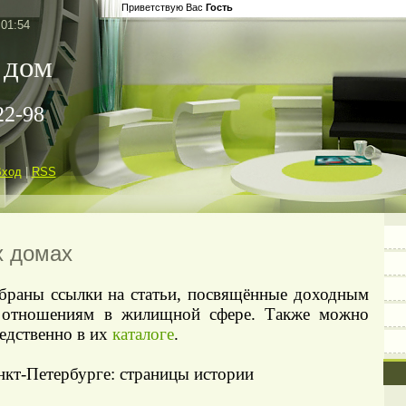
Приветствую Вас
Гость
 01:54
 дом
22-98
Вход
|
RSS
х домах
обраны ссылки на статьи, посвящённые доходным
 отношениям в жилищной сфере. Также можно
редственно в их
каталоге
.
нкт-Петербурге: страницы истории